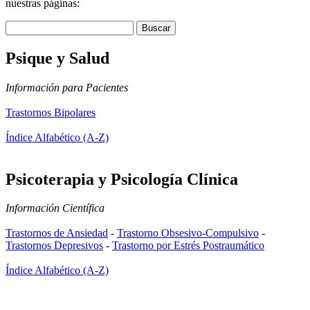
nuestras páginas:
Psique y Salud
Información para Pacientes
Trastornos Bipolares
Índice Alfabético (A-Z)
Psicoterapia y Psicología Clínica
Información Científica
Trastornos de Ansiedad
-
Trastorno Obsesivo-Compulsivo
-
Trastornos Depresivos
-
Trastorno por Estrés Postraumático
Índice Alfabético (A-Z)