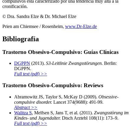
compulsivos está caracterizado por una tendencia muy alta a la
cronificación.
© Dra. Sandra Elze & Dr. Michael Elze
Prien am Chiemsee / Rosenheim,
www.Dr-Elze.de
Bibliografía
Trastorno Obsesivo-Compulsivo: Guías Clínicas
DGPPN
(2013).
S3-Leitlinie Zwangsstörungen.
Berlin:
DGPPN.
Full text (pdf) >>
Trastorno Obsesivo-Compulsivo: Reviews
Abramowitz JS, Taylor S, McKay D (2009).
Obsessive-
compulsive disorder.
Lancet 374(9688): 491-99.
Abstract >>
Walitza S
, Melfsen S, Jans T, et al. (2011).
Zwangsstörung im
Kindes- und Jugendalter.
Dtsch Arztebl 108(11): 173–9.
Full text (pdf) >>