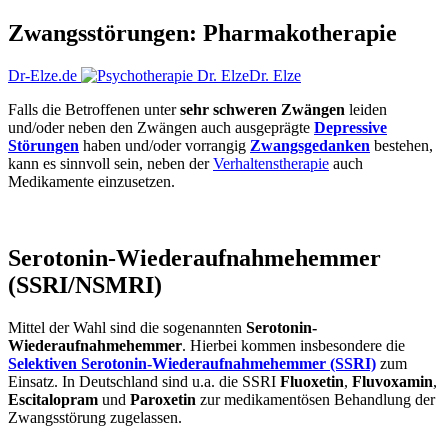
Zwangsstörungen: Pharmakotherapie
Dr-Elze.de
Dr. Elze
Falls die Betroffenen unter
sehr schweren Zwängen
leiden
und/oder neben den Zwängen auch ausgeprägte
Depressive
Störungen
haben und/oder vorrangig
Zwangsgedanken
bestehen,
kann es sinnvoll sein, neben der
Verhaltenstherapie
auch
Medikamente einzusetzen.
Serotonin-Wiederaufnahmehemmer
(SSRI/NSMRI)
Mittel der Wahl sind die sogenannten
Serotonin-
Wiederaufnahmehemmer
. Hierbei kommen insbesondere die
Selektiven Serotonin-Wiederaufnahmehemmer (SSRI)
zum
Einsatz. In Deutschland sind u.a. die SSRI
Fluoxetin
,
Fluvoxamin
,
Escitalopram
und
Paroxetin
zur medikamentösen Behandlung der
Zwangsstörung zugelassen.