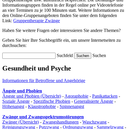
Informationsgruppen finden in der Regel online per Videotelefonie
an vier Terminen zu je 100 Minuten statt. Weitere Informationen zu
den Online-Gruppenangeboten finden Sie unter dem folgenden
Link:
Gruppentherapie Zwänge
Haben Sie weitere Fragen oder interessieren Sie andere Themen?
Geben Sie hier Ihre Suchbegriffe ein, um unsere Internetseiten zu
durchsuchen:
Suchfeld
Suchen
Gesundheit und Psyche
Informationen für Betroffene und Angehörige
Ängste und Phobien
Ängste und Phobien (Übersicht)
-
Agoraphobie
-
Panikattacken
-
Soziale Ängste
-
Spezifische Phobien
-
Generalisierte Ängste
-
Höhenangst
-
Klaustrophobie
-
Spinnenangst
Zwänge und Zwangsspektrumsstörungen
Zwänge (Übersicht)
-
Zwangshandlungen
-
Waschzwang
-
Reinigungszwang
-
Putzzwang
-
Ordnungszwang
-
Sammelzwang
-