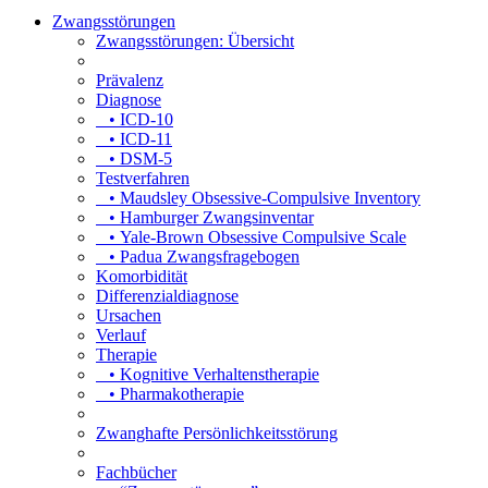
Zwangsstörungen
Zwangsstörungen: Übersicht
Prävalenz
Diagnose
• ICD-10
• ICD-11
• DSM-5
Testverfahren
• Maudsley Obsessive-Compulsive Inventory
• Hamburger Zwangsinventar
• Yale-Brown Obsessive Compulsive Scale
• Padua Zwangsfragebogen
Komorbidität
Differenzialdiagnose
Ursachen
Verlauf
Therapie
• Kognitive Verhaltenstherapie
• Pharmakotherapie
Zwanghafte Persönlichkeitsstörung
Fachbücher