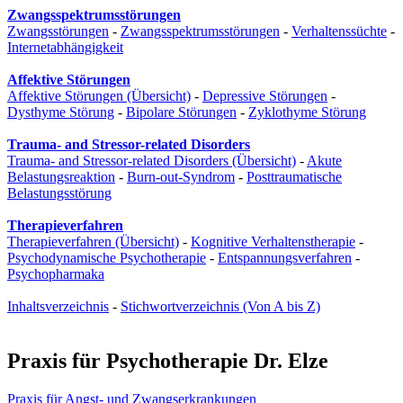
Zwangsspektrumsstörungen
Zwangsstörungen
-
Zwangsspektrumsstörungen
-
Verhaltenssüchte
-
Internetabhängigkeit
Affektive Störungen
Affektive Störungen (Übersicht)
-
Depressive Störungen
-
Dysthyme Störung
-
Bipolare Störungen
-
Zyklothyme Störung
Trauma- and Stressor-related Disorders
Trauma- and Stressor-related Disorders (Übersicht)
-
Akute
Belastungsreaktion
-
Burn-out-Syndrom
-
Posttraumatische
Belastungsstörung
Therapieverfahren
Therapieverfahren (Übersicht)
-
Kognitive Verhaltenstherapie
-
Psychodynamische Psychotherapie
-
Entspannungsverfahren
-
Psychopharmaka
Inhaltsverzeichnis
-
Stichwortverzeichnis (Von A bis Z)
Praxis für Psychotherapie Dr. Elze
Praxis für Angst- und Zwangs­erkrankungen