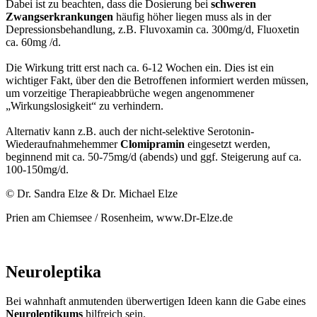
Dabei ist zu beachten, dass die Dosierung bei
schweren
Zwangserkrankungen
häufig höher liegen muss als in der
Depressionsbehandlung, z.B. Fluvoxamin ca. 300mg/d, Fluoxetin
ca. 60mg /d.
Die Wirkung tritt erst nach ca. 6-12 Wochen ein. Dies ist ein
wichtiger Fakt, über den die Betroffenen informiert werden müssen,
um vorzeitige Therapieabbrüche wegen angenommener
„Wirkungslosigkeit“ zu verhindern.
Alternativ kann z.B. auch der nicht-selektive Serotonin-
Wiederaufnahmehemmer
Clomipramin
eingesetzt werden,
beginnend mit ca. 50-75mg/d (abends) und ggf. Steigerung auf ca.
100-150mg/d.
© Dr. Sandra Elze & Dr. Michael Elze
Prien am Chiemsee / Rosenheim, www.Dr-Elze.de
Neuroleptika
Bei wahnhaft anmutenden überwertigen Ideen kann die Gabe eines
Neuroleptikums
hilfreich sein.