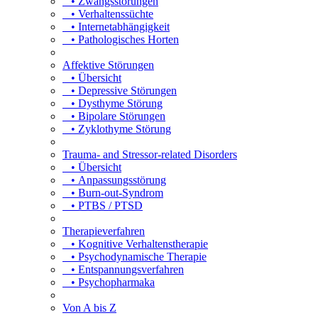
• Zwangsstörungen
• Verhaltenssüchte
• Internetabhängigkeit
• Pathologisches Horten
Affektive Störungen
• Übersicht
• Depressive Störungen
• Dysthyme Störung
• Bipolare Störungen
• Zyklothyme Störung
Trauma- and Stressor-related Disorders
• Übersicht
• Anpassungsstörung
• Burn-out-Syndrom
• PTBS / PTSD
Therapieverfahren
• Kognitive Verhaltenstherapie
• Psychodynamische Therapie
• Entspannungsverfahren
• Psychopharmaka
Von A bis Z