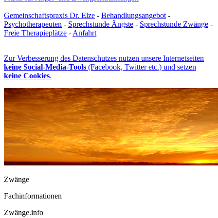
Gemeinschaftspraxis Dr. Elze
-
Behandlungsangebot
-
Psychotherapeuten
-
Sprechstunde Ängste
-
Sprechstunde Zwänge
-
Freie Therapieplätze
-
Anfahrt
Zur Verbesserung des Datenschutzes nutzen unsere Internetseiten
keine Social-Media-Tools
(Facebook, Twitter etc.) und setzen
keine Cookies
.
Zwänge
Fachinformationen
Zwänge.info