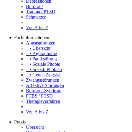
Depressionen
Burn-out
Trauma / PTSD
Schmerzen
Von A bis Z
Fachinformationen
Angststörungen
• Übersicht
• Agoraphobie
• Panikstörung
• Soziale Phobie
• Spezif. Phobien
• Gener. Angstst.
Zwangsstörungen
Affektive Störungen
Burn-out-Syndrom
PTBS / PTSD
Therapieverfahren
Von A bis Z
Praxis
Übersicht