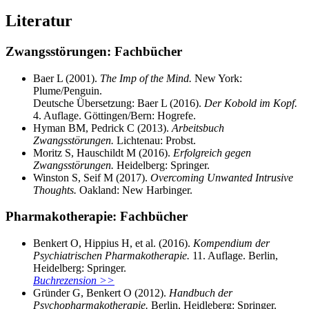
Literatur
Zwangsstörungen: Fachbücher
Baer L (2001).
The Imp of the Mind.
New York:
Plume/Penguin.
Deutsche Übersetzung: Baer L (2016).
Der Kobold im Kopf.
4. Auflage. Göttingen/Bern: Hogrefe.
Hyman BM, Pedrick C (2013).
Arbeitsbuch
Zwangsstörungen.
Lichtenau: Probst.
Moritz S, Hauschildt M (2016).
Erfolgreich gegen
Zwangsstörungen.
Heidelberg: Springer.
Winston S, Seif M (2017).
Overcoming Unwanted Intrusive
Thoughts.
Oakland: New Harbinger.
Pharmakotherapie: Fachbücher
Benkert O, Hippius H, et al. (2016).
Kompendium der
Psychiatrischen Pharmakotherapie.
11. Auflage. Berlin,
Heidelberg: Springer.
Buchrezension >>
Gründer G, Benkert O (2012).
Handbuch der
Psychopharmakotherapie.
Berlin, Heidleberg: Springer.