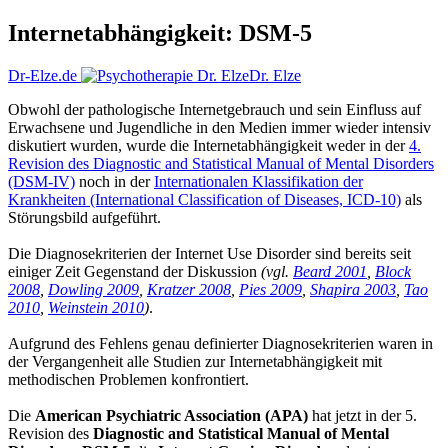
Internetabhängigkeit: DSM-5
Dr-Elze.de
Dr. Elze
Obwohl der pathologische Internetgebrauch und sein Einfluss auf
Erwachsene und Jugendliche in den Medien immer wieder intensiv
diskutiert wurden, wurde die Internetabhängigkeit weder in der
4.
Revision des Diagnostic and Statistical Manual of Mental Disorders
(DSM-IV)
noch in der
Internationalen Klassifikation der
Krankheiten (International Classification of Diseases, ICD-10)
als
Störungsbild aufgeführt.
Die Diagnosekriterien der Internet Use Disorder sind bereits seit
einiger Zeit Gegenstand der Diskussion
(vgl.
Beard 2001
,
Block
2008
,
Dowling 2009
,
Kratzer 2008
,
Pies 2009
,
Shapira 2003
,
Tao
2010
,
Weinstein 2010
)
.
Aufgrund des Fehlens genau definierter Diagnosekriterien waren in
der Vergangenheit alle Studien zur Internetabhängigkeit mit
methodischen Problemen konfrontiert.
Die
American Psychiatric Association (APA)
hat jetzt in der 5.
Revision des
Diagnostic and Statistical Manual of Mental