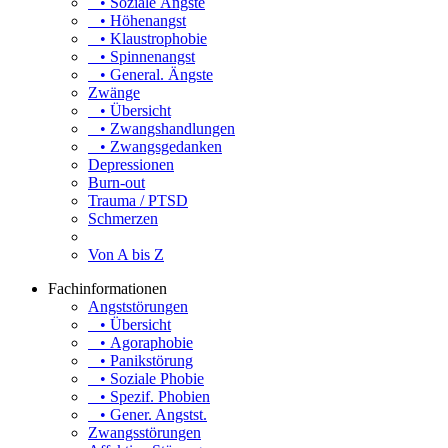
• Soziale Ängste
• Höhenangst
• Klaustrophobie
• Spinnenangst
• General. Ängste
Zwänge
• Übersicht
• Zwangshandlungen
• Zwangsgedanken
Depressionen
Burn-out
Trauma / PTSD
Schmerzen
Von A bis Z
Fachinformationen
Angststörungen
• Übersicht
• Agoraphobie
• Panikstörung
• Soziale Phobie
• Spezif. Phobien
• Gener. Angstst.
Zwangsstörungen