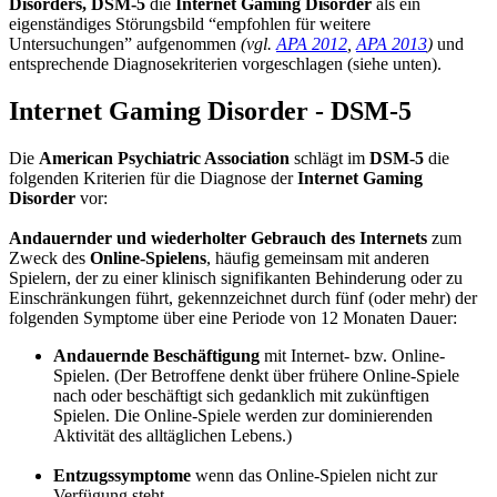
Disorders, DSM-5
die
Internet Gaming Disorder
als ein
eigenständiges Störungsbild “empfohlen für weitere
Untersuchungen” aufgenommen
(vgl.
APA 2012
,
APA 2013
)
und
entsprechende Diagnosekriterien vorgeschlagen (siehe unten).
Internet Gaming Disorder - DSM-5
Die
American Psychiatric Association
schlägt im
DSM-5
die
folgenden Kriterien für die Diagnose der
Internet Gaming
Disorder
vor:
Andauernder und wiederholter Gebrauch des Internets
zum
Zweck des
Online-Spielens
, häufig gemeinsam mit anderen
Spielern, der zu einer klinisch signifikanten Behinderung oder zu
Einschränkungen führt, gekennzeichnet durch fünf (oder mehr) der
folgenden Symptome über eine Periode von 12 Monaten Dauer:
Andauernde Beschäftigung
mit Internet- bzw. Online-
Spielen. (Der Betroffene denkt über frühere Online-Spiele
nach oder beschäftigt sich gedanklich mit zukünftigen
Spielen. Die Online-Spiele werden zur dominierenden
Aktivität des alltäglichen Lebens.)
Entzugssymptome
wenn das Online-Spielen nicht zur
Verfügung steht.