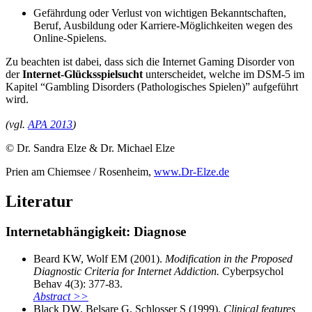
Gefährdung oder Verlust von wichtigen Bekanntschaften,
Beruf, Ausbildung oder Karriere-Möglichkeiten wegen des
Online-Spielens.
Zu beachten ist dabei, dass sich die Internet Gaming Disorder von
der
Internet-Glücksspielsucht
unterscheidet, welche im DSM-5 im
Kapitel “Gambling Disorders (Pathologisches Spielen)” aufgeführt
wird.
(vgl.
APA 2013
)
© Dr. Sandra Elze & Dr. Michael Elze
Prien am Chiemsee / Rosenheim,
www.Dr-Elze.de
Literatur
Internetabhängigkeit: Diagnose
Beard KW, Wolf EM (2001).
Modification in the Proposed
Diagnostic Criteria for Internet Addiction.
Cyberpsychol
Behav 4(3): 377-83.
Abstract >>
Black DW, Belsare G, Schlosser S (1999).
Clinical features,