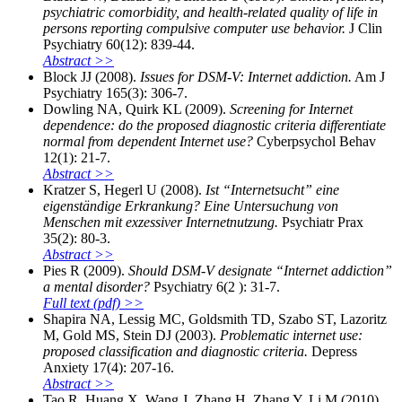
psychiatric comorbidity, and health-related quality of life in
persons reporting compulsive computer use behavior.
J Clin
Psychiatry 60(12): 839-44.
Abstract >>
Block JJ (2008).
Issues for DSM-V: Internet addiction.
Am J
Psychiatry 165(3): 306-7.
Dowling NA, Quirk KL (2009).
Screening for Internet
dependence: do the proposed diagnostic criteria differentiate
normal from dependent Internet use?
Cyberpsychol Behav
12(1): 21-7.
Abstract >>
Kratzer S, Hegerl U (2008).
Ist “Internetsucht” eine
eigenständige Erkrankung? Eine Untersuchung von
Menschen mit exzessiver Internetnutzung.
Psychiatr Prax
35(2): 80-3.
Abstract >>
Pies R (2009).
Should DSM-V designate “Internet addiction”
a mental disorder?
Psychiatry 6(2 ): 31-7.
Full text (pdf) >>
Shapira NA, Lessig MC, Goldsmith TD, Szabo ST, Lazoritz
M, Gold MS, Stein DJ (2003).
Problematic internet use:
proposed classification and diagnostic criteria.
Depress
Anxiety 17(4): 207-16.
Abstract >>
Tao R, Huang X, Wang J, Zhang H, Zhang Y, Li M (2010).